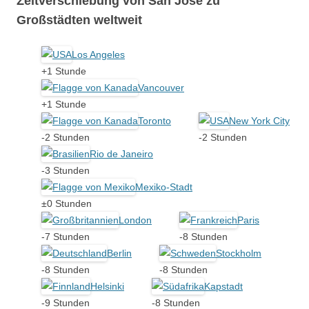
Zeitverschiebung von San José zu
Großstädten weltweit
Los Angeles
+1 Stunde
Vancouver
+1 Stunde
Toronto
New York City
-2 Stunden
-2 Stunden
Rio de Janeiro
-3 Stunden
Mexiko-Stadt
±0 Stunden
London
Paris
-7 Stunden
-8 Stunden
Berlin
Stockholm
-8 Stunden
-8 Stunden
Helsinki
Kapstadt
-9 Stunden
-8 Stunden