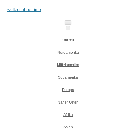
weltzeituhren info
Zum
Inhalt
springen
Uhrzeit
Nordamerika
Mittelamerika
Südamerika
Europa
Naher Osten
Afrika
Asien