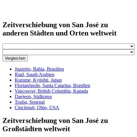
Zeitverschiebung von San José zu
anderen Städten und Orten weltweit
Vergleichen
Juazeiro, Bahia, Brasilien
Riad, Saudi-Arabien
Kurume, Kyūshū, Japan
Florianópolis, Santa Catarina, Brasilien
Vancouver, British Columbia, Kanada
Daejeon, Südkorea
Touba, Senegal
Cincinnati, Ohio, USA
Zeitverschiebung von San José zu
Großstädten weltweit