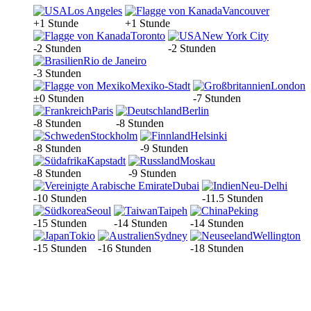
Los Angeles
Vancouver
+1 Stunde
+1 Stunde
Toronto
New York City
-2 Stunden
-2 Stunden
Rio de Janeiro
-3 Stunden
Mexiko-Stadt
London
±0 Stunden
-7 Stunden
Paris
Berlin
-8 Stunden
-8 Stunden
Stockholm
Helsinki
-8 Stunden
-9 Stunden
Kapstadt
Moskau
-8 Stunden
-9 Stunden
Dubai
Neu-Delhi
-10 Stunden
-11.5 Stunden
Seoul
Taipeh
Peking
-15 Stunden
-14 Stunden
-14 Stunden
Tokio
Sydney
Wellington
-15 Stunden
-16 Stunden
-18 Stunden