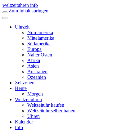
weltzeituhren info
Zum Inhalt springen
Uhrzeit
Nordamerika
Mittelamerika
Südamerika
Europa
Naher Osten
Afrika
Asien
Australien
Ozeanien
Zeitzonen
Heute
Morgen
Weltzeituhren
Weltzeituhr kaufen
Weltzeituhr selber bauen
Uhren
Kalender
Info