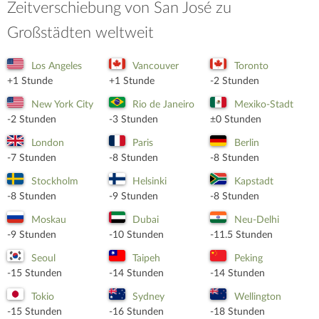
Zeitverschiebung von San José zu
Großstädten weltweit
Los Angeles
Vancouver
Toronto
+1 Stunde
+1 Stunde
-2 Stunden
New York City
Rio de Janeiro
Mexiko-Stadt
-2 Stunden
-3 Stunden
±0 Stunden
London
Paris
Berlin
-7 Stunden
-8 Stunden
-8 Stunden
Stockholm
Helsinki
Kapstadt
-8 Stunden
-9 Stunden
-8 Stunden
Moskau
Dubai
Neu-Delhi
-9 Stunden
-10 Stunden
-11.5 Stunden
Seoul
Taipeh
Peking
-15 Stunden
-14 Stunden
-14 Stunden
Tokio
Sydney
Wellington
-15 Stunden
-16 Stunden
-18 Stunden