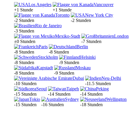
Los Angeles
Vancouver
+1 Stunde
+1 Stunde
Toronto
New York City
-2 Stunden
-2 Stunden
Rio de Janeiro
-3 Stunden
Mexiko-Stadt
London
±0 Stunden
-7 Stunden
Paris
Berlin
-8 Stunden
-8 Stunden
Stockholm
Helsinki
-8 Stunden
-9 Stunden
Kapstadt
Moskau
-8 Stunden
-9 Stunden
Dubai
Neu-Delhi
-10 Stunden
-11.5 Stunden
Seoul
Taipeh
Peking
-15 Stunden
-14 Stunden
-14 Stunden
Tokio
Sydney
Wellington
-15 Stunden
-16 Stunden
-18 Stunden