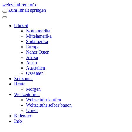
weltzeituhren info
Zum Inhalt springen
Uhrzeit
Nordamerika
Mittelamerika
Südamerika
Europa
Naher Osten
Afrika
Asien
Australien
Ozeanien
Zeitzonen
Heute
Morgen
Weltzeituhren
Weltzeituhr kaufen
Weltzeituhr selber bauen
Uhren
Kalender
Info