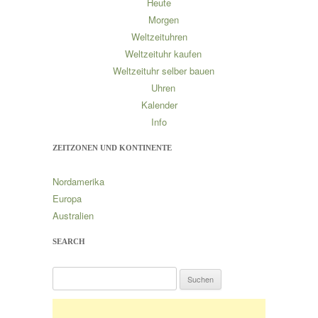
Heute
Morgen
Weltzeituhren
Weltzeituhr kaufen
Weltzeituhr selber bauen
Uhren
Kalender
Info
ZEITZONEN UND KONTINENTE
Nordamerika
Europa
Australien
SEARCH
S
u
c