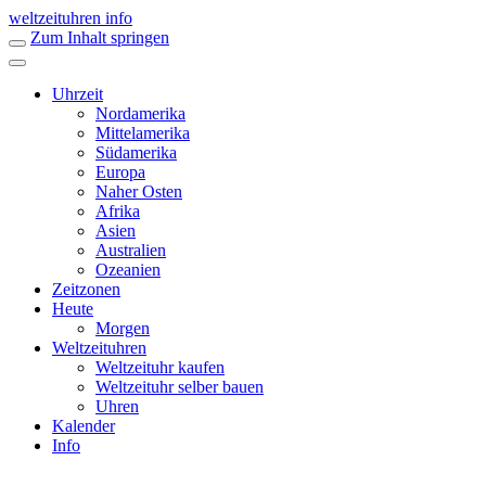
weltzeituhren info
Zum Inhalt springen
Uhrzeit
Nordamerika
Mittelamerika
Südamerika
Europa
Naher Osten
Afrika
Asien
Australien
Ozeanien
Zeitzonen
Heute
Morgen
Weltzeituhren
Weltzeituhr kaufen
Weltzeituhr selber bauen
Uhren
Kalender
Info