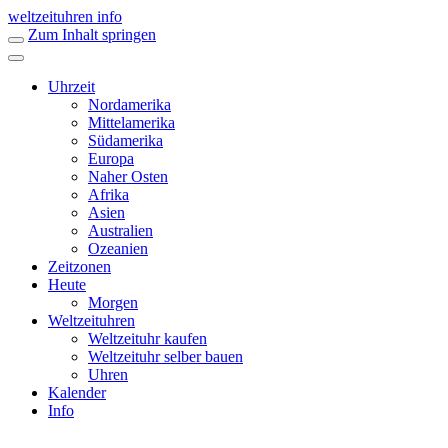
weltzeituhren info
Zum Inhalt springen
Uhrzeit
Nordamerika
Mittelamerika
Südamerika
Europa
Naher Osten
Afrika
Asien
Australien
Ozeanien
Zeitzonen
Heute
Morgen
Weltzeituhren
Weltzeituhr kaufen
Weltzeituhr selber bauen
Uhren
Kalender
Info