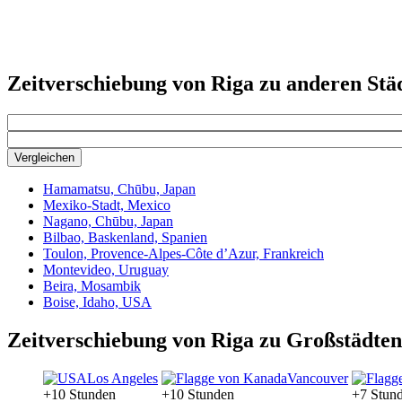
Zeitverschiebung von Riga zu anderen Stä
Vergleichen
Hamamatsu, Chūbu, Japan
Mexiko-Stadt, Mexico
Nagano, Chūbu, Japan
Bilbao, Baskenland, Spanien
Toulon, Provence-Alpes-Côte d’Azur, Frankreich
Montevideo, Uruguay
Beira, Mosambik
Boise, Idaho, USA
Zeitverschiebung von Riga zu Großstädten
Los Angeles
Vancouver
+10 Stunden
+10 Stunden
+7 Stun