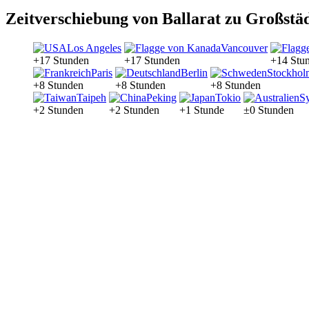
Zeitverschiebung von Ballarat zu Großstä
Los Angeles
Vancouver
+17 Stunden
+17 Stunden
+14 Stu
Paris
Berlin
Stockhol
+8 Stunden
+8 Stunden
+8 Stunden
Taipeh
Peking
Tokio
S
+2 Stunden
+2 Stunden
+1 Stunde
±0 Stunden