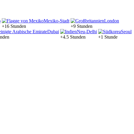
o
Mexiko-Stadt
London
+16 Stunden
+9 Stunden
Dubai
Neu-Delhi
Seoul
unden
+4.5 Stunden
+1 Stunde