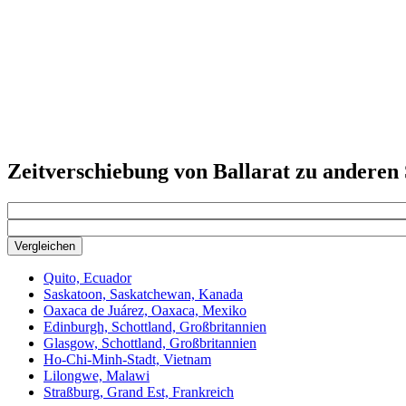
Zeitverschiebung von Ballarat zu anderen
Vergleichen
Quito, Ecuador
Saskatoon, Saskatchewan, Kanada
Oaxaca de Juárez, Oaxaca, Mexiko
Edinburgh, Schottland, Großbritannien
Glasgow, Schottland, Großbritannien
Ho-Chi-Minh-Stadt, Vietnam
Lilongwe, Malawi
Straßburg, Grand Est, Frankreich