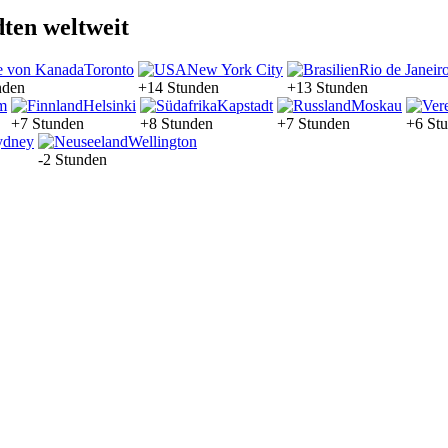
dten weltweit
Toronto
New York City
Rio de Janeir
nden
+14 Stunden
+13 Stunden
m
Helsinki
Kapstadt
Moskau
+7 Stunden
+8 Stunden
+7 Stunden
+6 St
ydney
Wellington
-2 Stunden