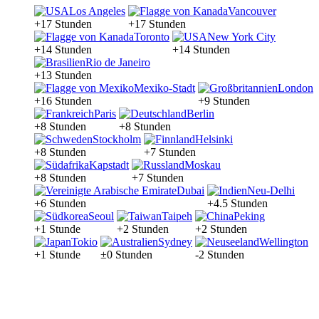
Los Angeles
Vancouver
+17 Stunden
+17 Stunden
Toronto
New York City
+14 Stunden
+14 Stunden
Rio de Janeiro
+13 Stunden
Mexiko-Stadt
London
+16 Stunden
+9 Stunden
Paris
Berlin
+8 Stunden
+8 Stunden
Stockholm
Helsinki
+8 Stunden
+7 Stunden
Kapstadt
Moskau
+8 Stunden
+7 Stunden
Dubai
Neu-Delhi
+6 Stunden
+4.5 Stunden
Seoul
Taipeh
Peking
+1 Stunde
+2 Stunden
+2 Stunden
Tokio
Sydney
Wellington
+1 Stunde
±0 Stunden
-2 Stunden