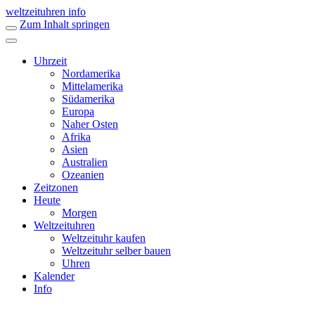
weltzeituhren info
Zum Inhalt springen
Uhrzeit
Nordamerika
Mittelamerika
Südamerika
Europa
Naher Osten
Afrika
Asien
Australien
Ozeanien
Zeitzonen
Heute
Morgen
Weltzeituhren
Weltzeituhr kaufen
Weltzeituhr selber bauen
Uhren
Kalender
Info