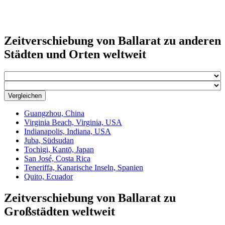
Zeitverschiebung von Ballarat zu anderen
Städten und Orten weltweit
Vergleichen
Guangzhou, China
Virginia Beach, Virginia, USA
Indianapolis, Indiana, USA
Juba, Südsudan
Tochigi, Kantō, Japan
San José, Costa Rica
Teneriffa, Kanarische Inseln, Spanien
Quito, Ecuador
Zeitverschiebung von Ballarat zu
Großstädten weltweit