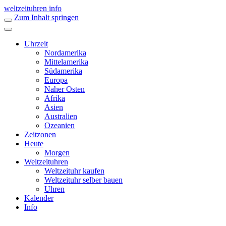
weltzeituhren info
Zum Inhalt springen
Uhrzeit
Nordamerika
Mittelamerika
Südamerika
Europa
Naher Osten
Afrika
Asien
Australien
Ozeanien
Zeitzonen
Heute
Morgen
Weltzeituhren
Weltzeituhr kaufen
Weltzeituhr selber bauen
Uhren
Kalender
Info