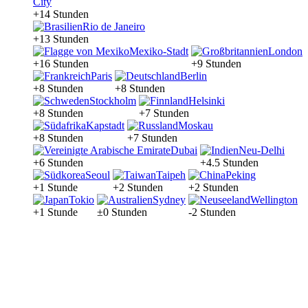
City
+14 Stunden
Rio de Janeiro
+13 Stunden
Mexiko-Stadt
London
+16 Stunden
+9 Stunden
Paris
Berlin
+8 Stunden
+8 Stunden
Stockholm
Helsinki
+8 Stunden
+7 Stunden
Kapstadt
Moskau
+8 Stunden
+7 Stunden
Dubai
Neu-Delhi
+6 Stunden
+4.5 Stunden
Seoul
Taipeh
Peking
+1 Stunde
+2 Stunden
+2 Stunden
Tokio
Sydney
Wellington
+1 Stunde
±0 Stunden
-2 Stunden