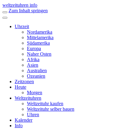
weltzeituhren info
Zum Inhalt springen
Uhrzeit
Nordamerika
Mittelamerika
Südamerika
Europa
Naher Osten
Afrika
Asien
Australien
Ozeanien
Zeitzonen
Heute
Morgen
Weltzeituhren
Weltzeituhr kaufen
Weltzeituhr selber bauen
Uhren
Kalender
Info