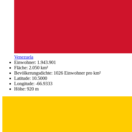
Venezuela
Einwohner: 1.943.901
Fläche: 2.050 km²
Bevölkerungsdichte: 1026 Einwohner pro km²
Latitude: 10.5000
Longitude: -66.9333
Höhe: 920 m