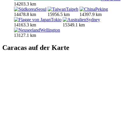
14203.3 km
Seoul
Taipeh
Peking
14478.8 km
15956.5 km
14397.9 km
Tokio
Sydney
14163.3 km
15349.1 km
Wellington
13127.1 km
Caracas auf der Karte