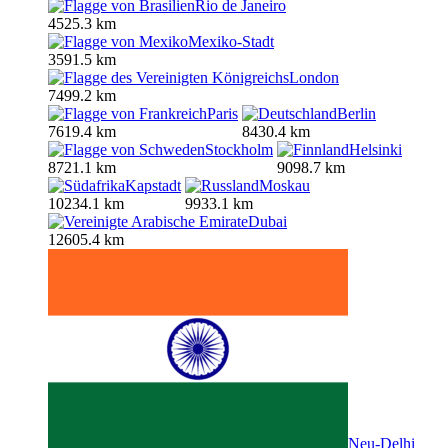
Rio de Janeiro
4525.3 km
Mexiko-Stadt
3591.5 km
London
7499.2 km
Paris
Berlin
7619.4 km
8430.4 km
Stockholm
Helsinki
8721.1 km
9098.7 km
Kapstadt
Moskau
10234.1 km
9933.1 km
Dubai
12605.4 km
Neu-Delhi