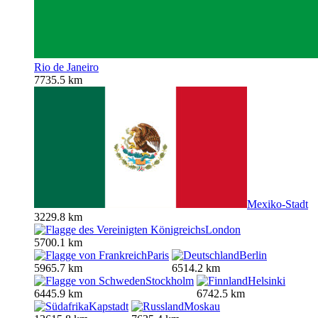
Rio de Janeiro
7735.5 km
Mexiko-Stadt
3229.8 km
London
5700.1 km
Paris
Berlin
5965.7 km
6514.2 km
Stockholm
Helsinki
6445.9 km
6742.5 km
Kapstadt
Moskau