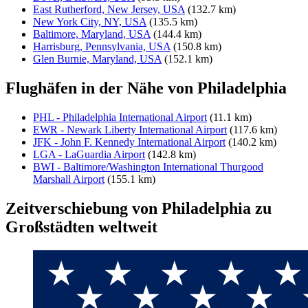
East Rutherford, New Jersey, USA
(132.7 km)
New York City, NY, USA
(135.5 km)
Baltimore, Maryland, USA
(144.4 km)
Harrisburg, Pennsylvania, USA
(150.8 km)
Glen Burnie, Maryland, USA
(152.1 km)
Flughäfen in der Nähe von Philadelphia
PHL - Philadelphia International Airport
(11.1 km)
EWR - Newark Liberty International Airport
(117.6 km)
JFK - John F. Kennedy International Airport
(140.2 km)
LGA - LaGuardia Airport
(142.8 km)
BWI - Baltimore/Washington International Thurgood
Marshall Airport
(155.1 km)
Zeitverschiebung von Philadelphia zu
Großstädten weltweit