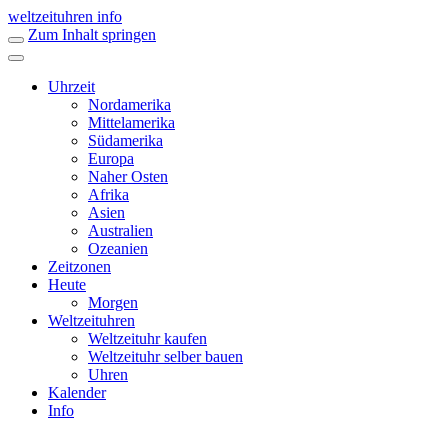
weltzeituhren info
Zum Inhalt springen
Uhrzeit
Nordamerika
Mittelamerika
Südamerika
Europa
Naher Osten
Afrika
Asien
Australien
Ozeanien
Zeitzonen
Heute
Morgen
Weltzeituhren
Weltzeituhr kaufen
Weltzeituhr selber bauen
Uhren
Kalender
Info