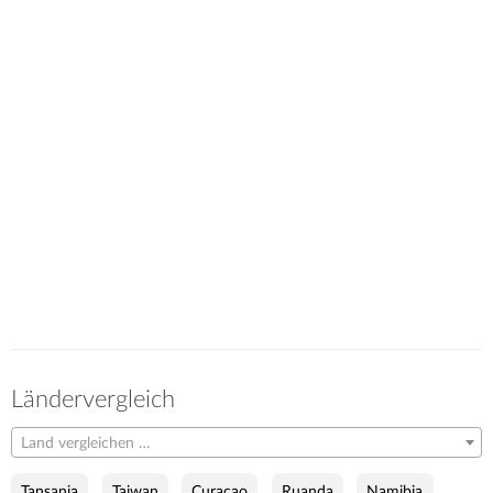
Ländervergleich
Land vergleichen …
Tansania
Taiwan
Curaçao
Ruanda
Namibia