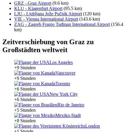
GRZ - Graz Airport
(9.6 km)
KLU - Klagenfurt Airport
(95.5 km)
LJU - Ljubljana Jože Pučnik Airport
(120 km)
VIE - Vienna International Airport
(143.6 km)
ZAG - Zagreb Franjo Tuđman International Airport
(156.4
km)
Zeitverschiebung von Graz zu
Großstädten weltweit
Los Angeles
+9 Stunden
Vancouver
+9 Stunden
Toronto
+6 Stunden
New York City
+6 Stunden
Rio de Janeiro
+5 Stunden
Mexiko-Stadt
+8 Stunden
London
+1 Stunde