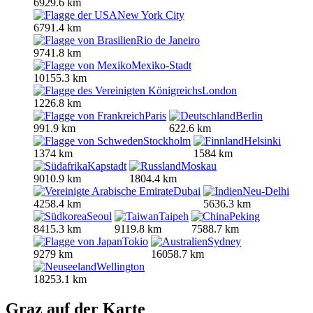
6929.6 km
New York City
6791.4 km
Rio de Janeiro
9741.8 km
Mexiko-Stadt
10155.3 km
London
1226.8 km
Paris
Berlin
991.9 km
622.6 km
Stockholm
Helsinki
1374 km
1584 km
Kapstadt
Moskau
9010.9 km
1804.4 km
Dubai
Neu-Delhi
4258.4 km
5636.3 km
Seoul
Taipeh
Peking
8415.3 km
9119.8 km
7588.7 km
Tokio
Sydney
9279 km
16058.7 km
Wellington
18253.1 km
Graz auf der Karte