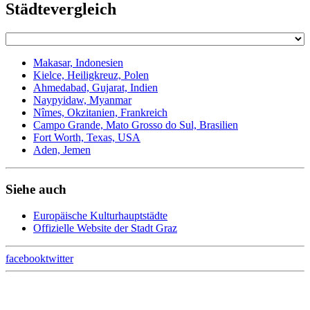
Städtevergleich
Makasar, Indonesien
Kielce, Heiligkreuz, Polen
Ahmedabad, Gujarat, Indien
Naypyidaw, Myanmar
Nîmes, Okzitanien, Frankreich
Campo Grande, Mato Grosso do Sul, Brasilien
Fort Worth, Texas, USA
Aden, Jemen
Siehe auch
Europäische Kulturhauptstädte
Offizielle Website der Stadt Graz
facebook
twitter