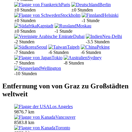
Paris
Berlin
±0 Stunden
±0 Stunden
Stockholm
Helsinki
±0 Stunden
-1 Stunde
Kapstadt
Moskau
±0 Stunden
-1 Stunde
Dubai
Neu-Delhi
-2 Stunden
-3.5 Stunden
Seoul
Taipeh
Peking
-7 Stunden
-6 Stunden
-6 Stunden
Tokio
Sydney
-7 Stunden
-8 Stunden
Wellington
-10 Stunden
Entfernung von von Graz zu Großstädten
weltweit
Los Angeles
9876.7 km
Vancouver
8583.8 km
Toronto