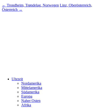
←
Trondheim, Trøndelag, Norwegen
Linz, Ober­österreich,
Österreich
→
Uhrzeit
Nordamerika
Mittelamerika
Südamerika
Europa
Naher Osten
Afrika