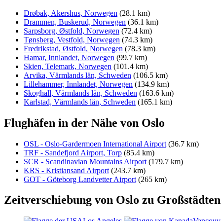
Drøbak, Akershus, Norwegen
(28.1 km)
Drammen, Buskerud, Norwegen
(36.1 km)
Sarpsborg, Østfold, Norwegen
(72.4 km)
Tønsberg, Vestfold, Norwegen
(74.3 km)
Fredrikstad, Østfold, Norwegen
(78.3 km)
Hamar, Innlandet, Norwegen
(99.7 km)
Skien, Telemark, Norwegen
(101.4 km)
Arvika, Värmlands län, Schweden
(106.5 km)
Lillehammer, Innlandet, Norwegen
(134.9 km)
Skoghall, Värmlands län, Schweden
(163.6 km)
Karlstad, Värmlands län, Schweden
(165.1 km)
Flughäfen in der Nähe von Oslo
OSL - Oslo-Gardermoen International Airport
(36.7 km)
TRF - Sandefjord Airport, Torp
(85.4 km)
SCR - Scandinavian Mountains Airport
(179.7 km)
KRS - Kristiansand Airport
(243.7 km)
GOT - Göteborg Landvetter Airport
(265 km)
Zeitverschiebung von Oslo zu Großstädten
Los Angeles
Vancouv