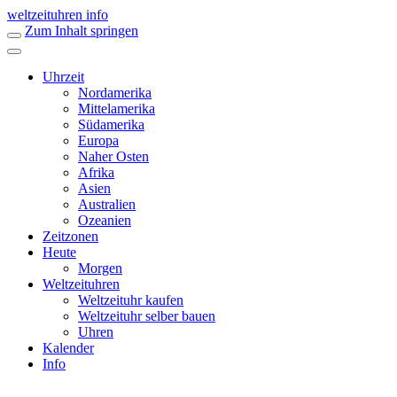
weltzeituhren info
Zum Inhalt springen
Uhrzeit
Nordamerika
Mittelamerika
Südamerika
Europa
Naher Osten
Afrika
Asien
Australien
Ozeanien
Zeitzonen
Heute
Morgen
Weltzeituhren
Weltzeituhr kaufen
Weltzeituhr selber bauen
Uhren
Kalender
Info