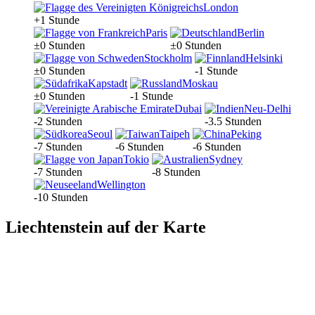
London
+1 Stunde
Paris
Berlin
±0 Stunden
±0 Stunden
Stockholm
Helsinki
±0 Stunden
-1 Stunde
Kapstadt
Moskau
±0 Stunden
-1 Stunde
Dubai
Neu-Delhi
-2 Stunden
-3.5 Stunden
Seoul
Taipeh
Peking
-7 Stunden
-6 Stunden
-6 Stunden
Tokio
Sydney
-7 Stunden
-8 Stunden
Wellington
-10 Stunden
Liechtenstein auf der Karte