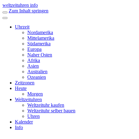
weltzeituhren info
Zum Inhalt springen
Uhrzeit
Nordamerika
Mittelamerika
Südamerika
Europa
Naher Osten
Afrika
Asien
Australien
Ozeanien
Zeitzonen
Heute
Morgen
Weltzeituhren
Weltzeituhr kaufen
Weltzeituhr selber bauen
Uhren
Kalender
Info