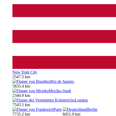
New York City
2547.5 km
Rio de Janeiro
5835.4 km
Mexiko-Stadt
2346.9 km
London
7545.5 km
Paris
Berlin
7735.2 km
8451.9 km