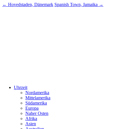
←
Hovedstaden, Dänemark
Spanish Town, Jamaika
→
Uhrzeit
Nordamerika
Mittelamerika
Südamerika
Europa
Naher Osten
Afrika
Asien
Australien