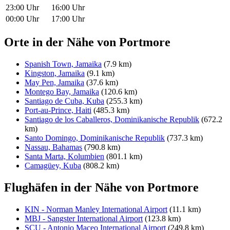
23:00 Uhr
16:00 Uhr
00:00 Uhr
17:00 Uhr
Orte in der Nähe von Portmore
Spanish Town, Jamaika
(7.9 km)
Kingston, Jamaika
(9.1 km)
May Pen, Jamaika
(37.6 km)
Montego Bay, Jamaika
(120.6 km)
Santiago de Cuba, Kuba
(255.3 km)
Port-au-Prince, Haiti
(485.3 km)
Santiago de los Caballeros, Dominikanische Republik
(672.2
km)
Santo Domingo, Dominikanische Republik
(737.3 km)
Nassau, Bahamas
(790.8 km)
Santa Marta, Kolumbien
(801.1 km)
Camagüey, Kuba
(808.2 km)
Flughäfen in der Nähe von Portmore
KIN - Norman Manley International Airport
(11.1 km)
MBJ - Sangster International Airport
(123.8 km)
SCU - Antonio Maceo International Airport
(249.8 km)