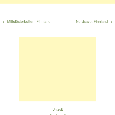
←
Mittelösterbotten, Finnland
Nordsavo, Finnland
→
Beitragsnavigation
Uhrzeit