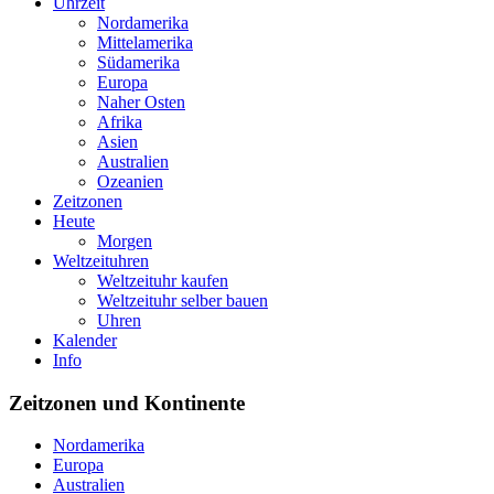
Uhrzeit
Nordamerika
Mittelamerika
Südamerika
Europa
Naher Osten
Afrika
Asien
Australien
Ozeanien
Zeitzonen
Heute
Morgen
Weltzeituhren
Weltzeituhr kaufen
Weltzeituhr selber bauen
Uhren
Kalender
Info
Zeitzonen und Kontinente
Nordamerika
Europa
Australien