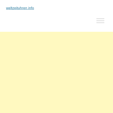
weltzeituhren info
Zum
Inhalt
springen