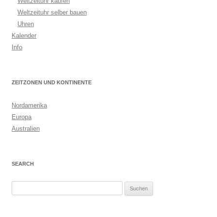
Weltzeituhr kaufen
Weltzeituhr selber bauen
Uhren
Kalender
Info
ZEITZONEN UND KONTINENTE
Nordamerika
Europa
Australien
SEARCH
S
u
c